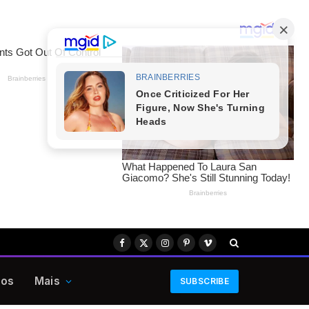
Facebook
X
Instagram
Pinterest
Vimeo
(Twitter)
eos
Mais
SUBSCRIBE