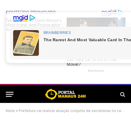
Início
»
Prefeitura vai realizar atuação conjunta de secretarias no centro de Manaus