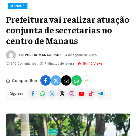
MANAUS
Prefeitura vai realizar atuação
conjunta de secretarias no
centro de Manaus
Por
PORTAL MANAUS 24H
4 de agosto de 2025
340 Comentários
7 Minutos de leitura
19.440
Views
Compartilhar
Facebook
WhatsApp
X
Threads
Instagram
YouTube
TikTok
Telegram
Siga-nos
(Twitter)