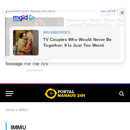
Início
»
IMMU
IMMU