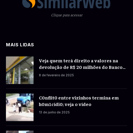
Clique para acessar
MAIS LIDAS
Veja quem terá direito a valores na
devolução de R$ 20 milhões do Banco
do Brasil a correntistas
8 de fevereiro de 2025
C0nflit0 entre vizinhos termina em
h0m1cídi0; veja o vídeo
13 de junho de 2025