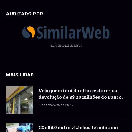
AUDITADO POR
Clique para acessar
MAIS LIDAS
Veja quem terá direito a valores na
devolução de R$ 20 milhões do Banco
do Brasil a correntistas
8 de fevereiro de 2025
C0nflit0 entre vizinhos termina em