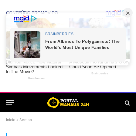
Início
»
Semsa