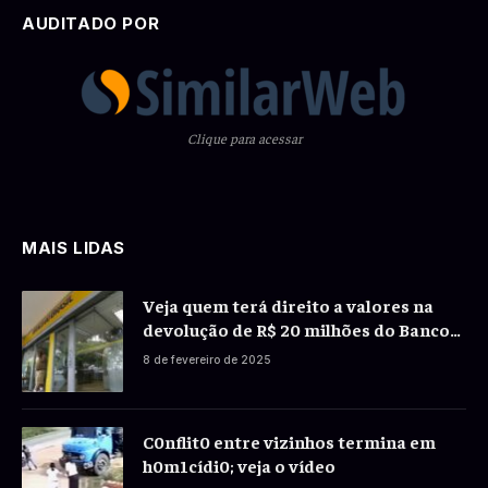
AUDITADO POR
Clique para acessar
MAIS LIDAS
Veja quem terá direito a valores na
devolução de R$ 20 milhões do Banco
do Brasil a correntistas
8 de fevereiro de 2025
C0nflit0 entre vizinhos termina em
h0m1cídi0; veja o vídeo