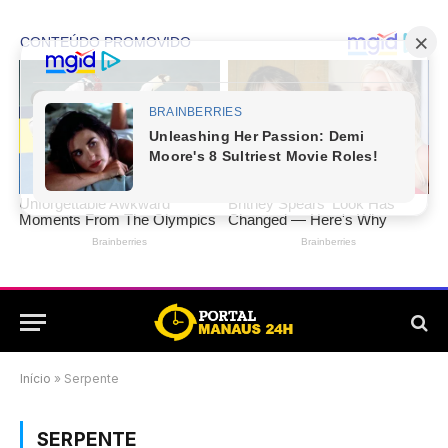
Início
»
Serpente
SERPENTE