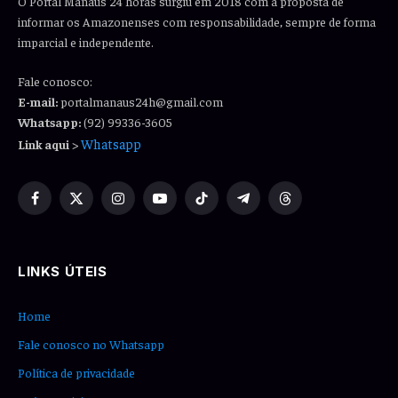
O Portal Manaus 24 horas surgiu em 2018 com a proposta de
informar os Amazonenses com responsabilidade, sempre de forma
imparcial e independente.
Fale conosco:
E-mail:
portalmanaus24h@gmail.com
Whatsapp:
(92) 99336-3605
Whatsapp
Link aqui
>
Facebook
X
Instagram
YouTube
TikTok
Telegram
Threads
(Twitter)
LINKS ÚTEIS
Home
Fale conosco no Whatsapp
Política de privacidade