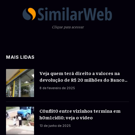
Clique para acessar
MAIS LIDAS
Veja quem terá direito a valores na
devolução de R$ 20 milhões do Banco
do Brasil a correntistas
8 de fevereiro de 2025
C0nflit0 entre vizinhos termina em
h0m1cídi0; veja o vídeo
13 de junho de 2025