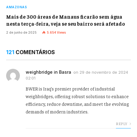
AMAZONAS
Mais de 300 áreas de Manaus ficarão sem água
nesta terça-feira, veja se seu bairro será afetado
2 de junho de 2025
5.654
Views
121
COMENTÁRIOS
weighbridge in Basra
on
29 de novembro de 2024
02:01
BWER is Iraq’s premier provider of industrial
weighbridges, offering robust solutions to enhance
efficiency, reduce downtime, and meet the evolving
demands of modern industries.
REPLY