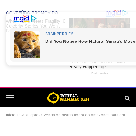
Início
»
CADE aprova venda de distribuidora do Amazonas para grupo J&F dos irmãos Batista