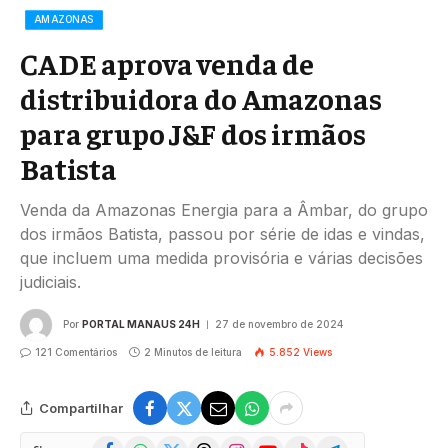
AMAZONAS
CADE aprova venda de
distribuidora do Amazonas
para grupo J&F dos irmãos
Batista
Venda da Amazonas Energia para a Âmbar, do grupo
dos irmãos Batista, passou por série de idas e vindas,
que incluem uma medida provisória e várias decisões
judiciais.
Por
PORTAL MANAUS 24H
27 de novembro de 2024
121 Comentários
2 Minutos de leitura
5.852
Views
Compartilhar
Facebook
WhatsApp
X
Threads
Instagram
YouTube
TikTok
Telegram