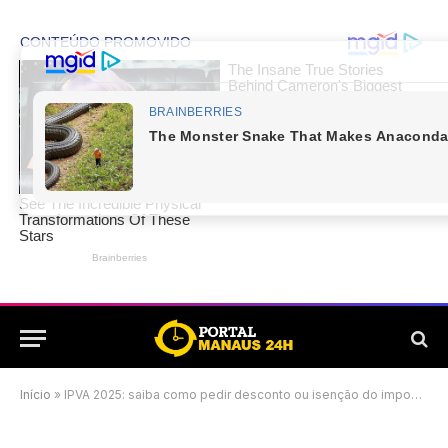
Início
»
IPVA 2025: saiba como pedir desconto ou isenção do imposto no AM