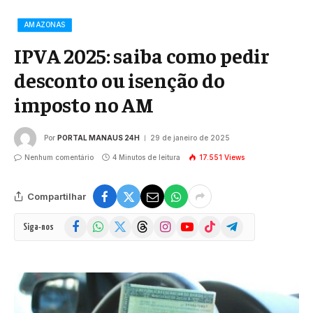
AMAZONAS
IPVA 2025: saiba como pedir
desconto ou isenção do
imposto no AM
Por
PORTAL MANAUS 24H
29 de janeiro de 2025
Nenhum comentário
4 Minutos de leitura
17.551
Views
Compartilhar
Facebook
WhatsApp
X
Threads
Instagram
YouTube
TikTok
Telegram
Siga-nos
(Twitter)