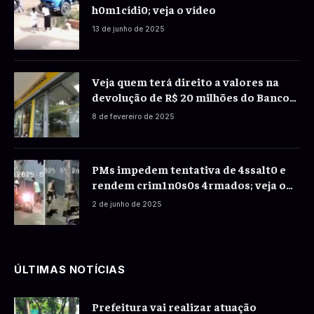
h0m1cídi0; veja o vídeo
13 de junho de 2025
Veja quem terá direito a valores na
devolução de R$ 20 milhões do Banco
do Brasil a correntistas
8 de fevereiro de 2025
PMs impedem tentativa de 4ssalt0 e
rendem crim1n0s0s 4rmados; veja o
vídeo
2 de junho de 2025
ÚLTIMAS NOTÍCIAS
Prefeitura vai realizar atuação