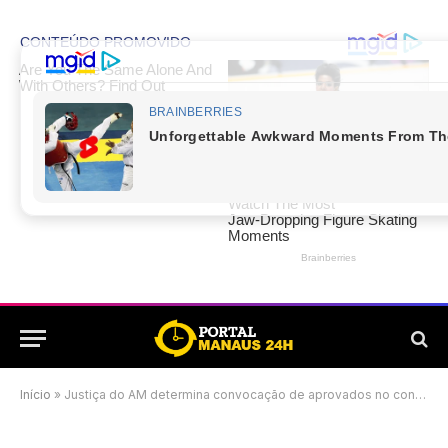
Início
»
Justiça do AM determina convocação de aprovados no concurso da PMAM de 2011