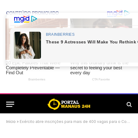
Início
»
Exército abre inscrições para mais de 400 vagas para o Concurso de Cadetes