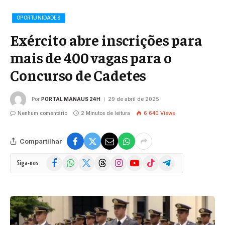
OPORTUNIDADES
Exército abre inscrições para
mais de 400 vagas para o
Concurso de Cadetes
Por
PORTAL MANAUS 24H
29 de abril de 2025
Nenhum comentário
2 Minutos de leitura
6.640
Views
Compartilhar
Facebook
WhatsApp
X
Threads
Instagram
YouTube
TikTok
Telegram
Siga-nos
(Twitter)