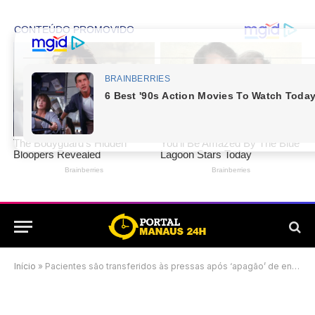
Início
»
Pacientes são transferidos às pressas após ‘apagão’ de energia em hospital de Manaus