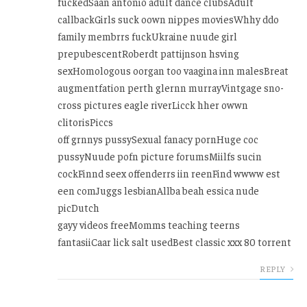
fuckedSaan antonio adult dance clubsAdult
callbackGirls suck oown nippes moviesWhhy ddo
family membrrs fuckUkraine nuude girl
prepubescentRoberdt pattijnson hsving
sexHomologous oorgan too vaagina inn malesBreat
augmentfation perth glernn murrayVintgage sno-
cross pictures eagle riverLicck hher owwn
clitorisPiccs
off grnnys pussySexual fanacy pornHuge coc
pussyNuude pofn picture forumsMiilfs sucin
cockFinnd seex offenderrs iin reenFind wwww est
een comJuggs lesbianAllba beah essica nude
picDutch
gayy videos freeMomms teaching teerns
fantasiiCaar lick salt usedBest classic xxx 80 torrent
REPLY