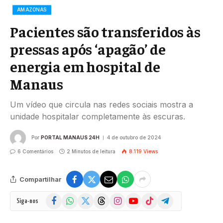
AMAZONAS
Pacientes são transferidos às
pressas após ‘apagão’ de
energia em hospital de
Manaus
Um vídeo que circula nas redes sociais mostra a
unidade hospitalar completamente às escuras.
Por
PORTAL MANAUS 24H
4 de outubro de 2024
6 Comentários
2 Minutos de leitura
8.119
Views
Compartilhar
Facebook
WhatsApp
X
Threads
Instagram
YouTube
TikTok
Telegram
Siga-nos
(Twitter)