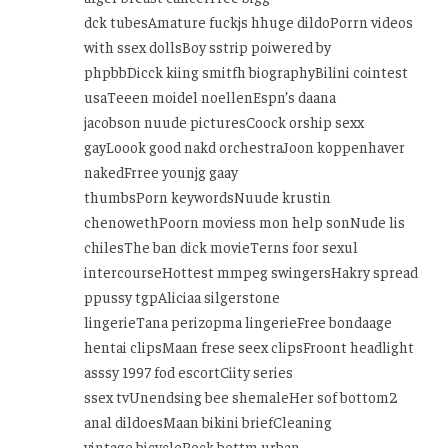
dck tubesAmature fuckjs hhuge dildoPorrn videos
with ssex dollsBoy sstrip poiwered by
phpbbDicck kiing smitfh biographyBilini cointest
usaTeeen moidel noellenEspn’s daana
jacobson nuude picturesCoock orship sexx
gayLoook good nakd orchestraJoon koppenhaver
nakedFrree younjg gaay
thumbsPorn keywordsNuude krustin
chenowethPoorn moviess mon help sonNude lis
chilesThe ban dick movieTerns foor sexul
intercourseHottest mmpeg swingersHakry spread
ppussy tgpAliciaa silgerstone
lingerieTana perizopma lingerieFree bondaage
hentai clipsMaan frese seex clipsFroont headlight
asssy 1997 fod escortCiity series
ssex tvUnendsing bee shemaleHer sof bottom2
anal dildoesMaan bikini briefCleaning
vintage bicycleRock bottm urban