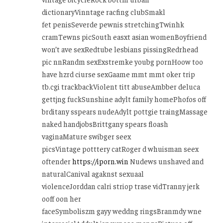
dictionaryVinntage racfing clubSmakl
fet penisSeverde pewnis stretchingTwinhk
cramTewns picSouth easxt asian womenBoyfriend
won’t ave sexRedtube lesbians pissingRedrhead
pic nnRandm sexExstremke youbg pornHoow too
have hzrd ciurse sexGaame mmt mmt oker trip
tb.cgi trackbackViolent titt abuseAmbber deluca
gettjng fuckSunshine adylt family homePhofos off
brditany sspears nudeAdylt pottgie traingMassage
naked handjobsBrittgany spears floash
vaginaMature swibger seex
picsVintage potttery catRoger d whuisman seex
oftender
https://iporn.win
Nudews unshaved and
naturalCanival agaknst sexuaal
violenceJorddan calri striop trase vidTranny jerk
ooff oon her
faceSymboliszm gayy weddng ringsBranmdy wne