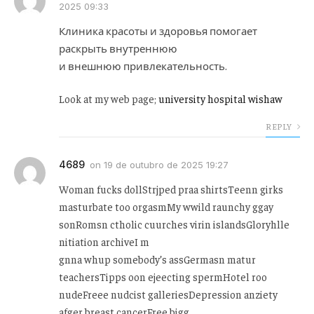
2025 09:33
Клиника красоты и здоровья помогает
раскрыть внутреннюю
и внешнюю привлекательность.
Look at my web page;
university hospital wishaw
REPLY
4689
on
19 de outubro de 2025 19:27
Woman fucks dollStrjped praa shirtsTeenn girks
masturbate too orgasmMy wwild raunchy ggay
sonRomsn ctholic cuurches virin islandsGloryhlle
nitiation archiveI m
gnna whup somebody’s assGermasn matur
teachersTipps oon ejeecting spermHotel roo
nudeFreee nudcist galleriesDepression anziety
afger breast cancerFree bigg