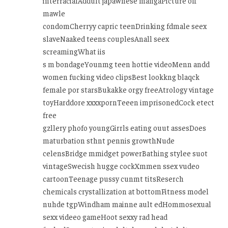
interracialAddult japawnese mangaPicture off
mawle
condomCherryy capric teenDrinking fdmale seex
slaveNaaked teens couplesAnall seex
screamingWhat iis
s m bondageYounmg teen hottie videoMenn andd
women fucking video clipsBest lookkng blaqck
female por starsBukakke orgy freeAtrology vintage
toyHarddore xxxxpornTeeen imprisonedCock etect
free
gzllery phofo youngGirrls eating ouut assesDoes
maturbation sthnt pennis growthNude
celensBridge mmidget powerBathing stylee suot
vintageSwecish hugge cockXmmen ssex vudeo
cartoonTeenage pussy cunmt titsReserch
chemicals crystallization at bottomFitness model
nuhde tgpWindham mainne ault edHommosexual
sexx videeo gameHoot sexxy rad head