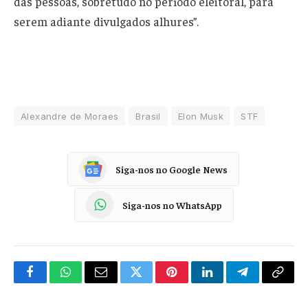
das pessoas, sobretudo no período eleitoral, para
serem adiante divulgados alhures”.
Alexandre de Moraes
Brasil
Elon Musk
STF
Siga-nos no Google News
Siga-nos no WhatsApp
Facebook
WhatsApp
Email
Twitter
Pinterest
LinkedIn
Telegram
Copy
Link