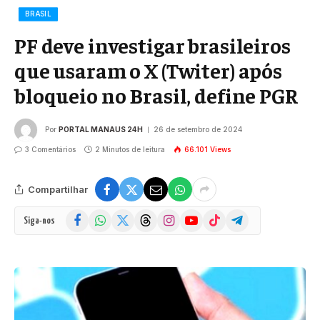
BRASIL
PF deve investigar brasileiros
que usaram o X (Twiter) após
bloqueio no Brasil, define PGR
Por
PORTAL MANAUS 24H
26 de setembro de 2024
3 Comentários
2 Minutos de leitura
66.101
Views
Compartilhar
Facebook
WhatsApp
X
Threads
Instagram
YouTube
TikTok
Telegram
Siga-nos
(Twitter)