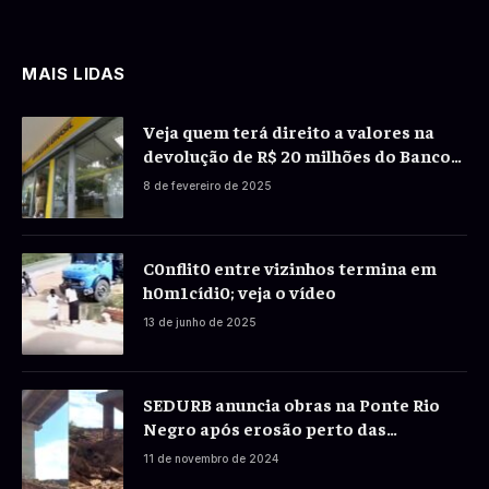
MAIS LIDAS
Veja quem terá direito a valores na
devolução de R$ 20 milhões do Banco
do Brasil a correntistas
8 de fevereiro de 2025
C0nflit0 entre vizinhos termina em
h0m1cídi0; veja o vídeo
13 de junho de 2025
SEDURB anuncia obras na Ponte Rio
Negro após erosão perto das
fundações
11 de novembro de 2024