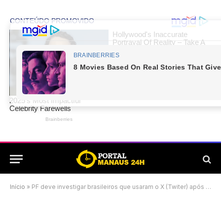
Início
»
PF deve investigar brasileiros que usaram o X (Twiter) após bloqueio no Brasil, define PGR