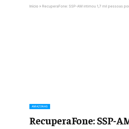
Início
»
RecuperaFone: SSP-AM intimou 1,7 mil pessoas por 
AMAZONAS
RecuperaFone: SSP-AM 