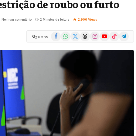
estrição de roubo ou furto
Nenhum comentário
2 Minutos de leitura
2.906
Views
Facebook
WhatsApp
X
Threads
Instagram
YouTube
TikTok
Telegra
Siga-nos
(Twitter)