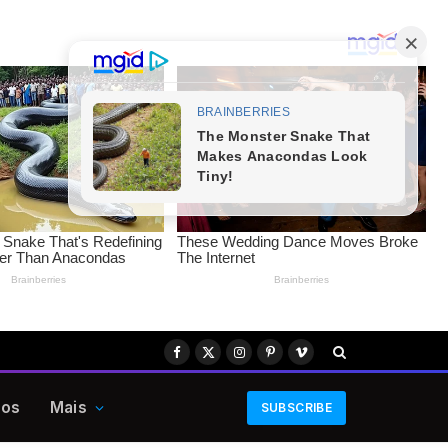
Facebook
X
Instagram
Pinterest
Vimeo
(Twitter)
eos
Mais
SUBSCRIBE