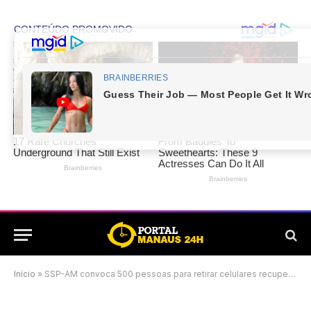
Início
»
SSP-AM convoca 500 pessoas para retirar celulares recuperados em Manaus