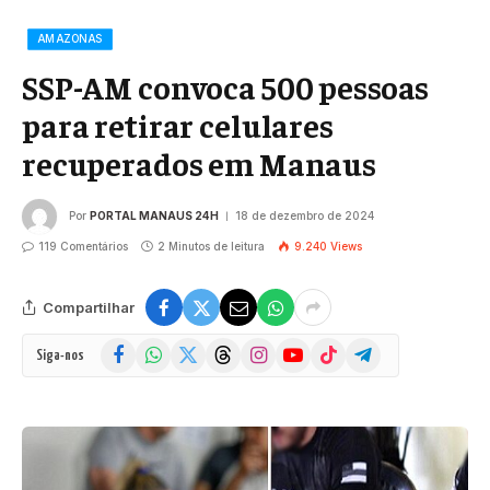
AMAZONAS
SSP-AM convoca 500 pessoas
para retirar celulares
recuperados em Manaus
Por
PORTAL MANAUS 24H
18 de dezembro de 2024
119 Comentários
2 Minutos de leitura
9.240
Views
Compartilhar
Facebook
WhatsApp
X
Threads
Instagram
YouTube
TikTok
Telegram
Siga-nos
(Twitter)