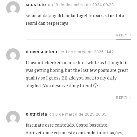
situs toto
on
19 de dezembro de 2024 09:23
selamat datang di bandar togel terbaik,
situs toto
resmi dan terpercaya
REPLY
droversointeru
on
1 de março de 2025 11:42
I haven¦t checked in here for a while as I thought it
was getting boring, but the last few posts are great
quality so I guess I¦ll add you back to my daily
bloglist. You deserve it my friend 🙂
REPLY
eletricista
on
6 de março de 2025 20:05
fascinate este conteúdo. Gostei bastante.
Aproveitem e vejam este conteúdo. informações,