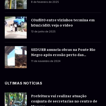
do Brasil a correntistas
8 de fevereiro de 2025
C0nflit0 entre vizinhos termina em
h0m1cídi0; veja o vídeo
13 de junho de 2025
SEDURB anuncia obras na Ponte Rio
Negro após erosão perto das
fundações
11 de novembro de 2024
ÚLTIMAS NOTÍCIAS
Prefeitura vai realizar atuação
conjunta de secretarias no centro de