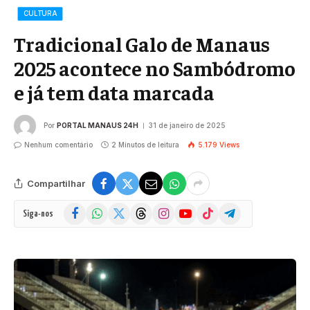
CULTURA
Tradicional Galo de Manaus
2025 acontece no Sambódromo
e já tem data marcada
Por
PORTAL MANAUS 24H
31 de janeiro de 2025
Nenhum comentário
2 Minutos de leitura
5.179
Views
Compartilhar
Facebook
WhatsApp
X
Threads
Instagram
YouTube
TikTok
Telegram
Siga-nos
(Twitter)