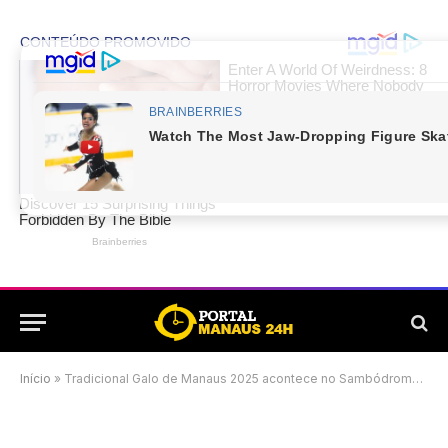
Início
»
Tradicional Galo de Manaus 2025 acontece no Sambódromo e já tem data marcada