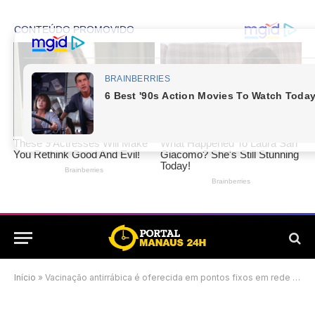
Início
»
Vacinação antirrábica é oferecida em pontos fixos em rede de supermercados em Manaus