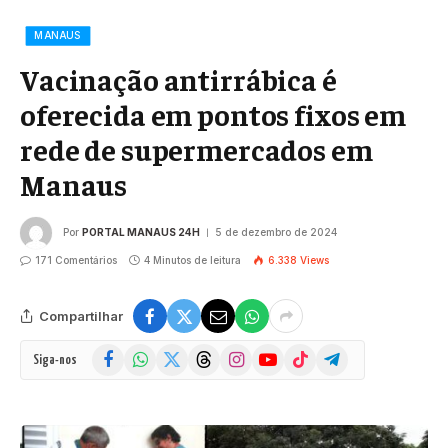
MANAUS
Vacinação antirrábica é
oferecida em pontos fixos em
rede de supermercados em
Manaus
Por
PORTAL MANAUS 24H
5 de dezembro de 2024
171 Comentários
4 Minutos de leitura
6.338
Views
Compartilhar
Facebook
WhatsApp
X
Threads
Instagram
YouTube
TikTok
Telegram
Siga-nos
(Twitter)