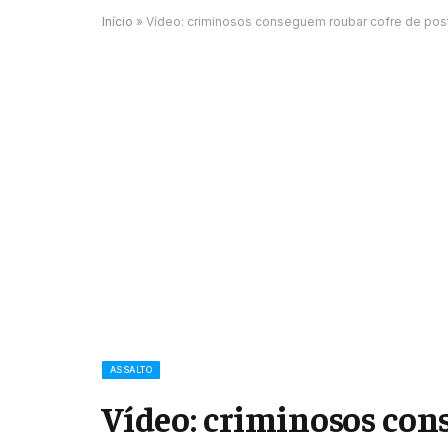
Início
»
Vídeo: criminosos conseguem roubar cofre de posto
ASSALTO
Vídeo: criminosos con