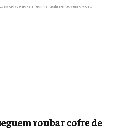
 na cidade nova e fugir tranquilamente; veja o vídeo
seguem roubar cofre de