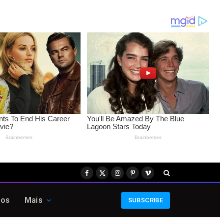
Facebook
X
Instagram
Pinterest
Vimeo
(Twitter)
eos
Mais
SUBSCRIBE