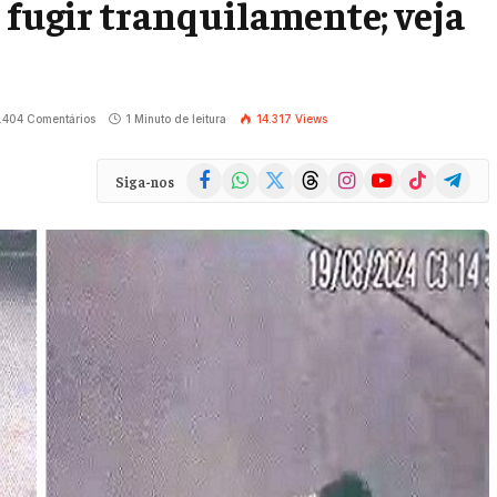
 fugir tranquilamente; veja
.404 Comentários
1 Minuto de leitura
14.317
Views
Facebook
WhatsApp
X
Threads
Instagram
YouTube
TikTok
Telegra
Siga-nos
(Twitter)