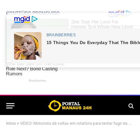
Início
»
VÍDEO: Motorista dá voltas em rotatória para tentar fugir da polícia; veja o vídeo