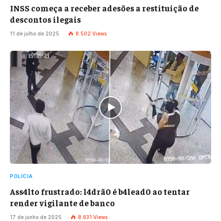
INSS começa a receber adesões a restituição de
descontos ilegais
11 de julho de 2025
8.502
Views
POLÍCIA
Ass4lto frustrado: l4drã0 é b4lead0 ao tentar
render vigilante de banco
17 de junho de 2025
8.631
Views