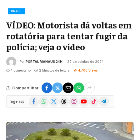
BRASIL
VÍDEO: Motorista dá voltas em
rotatória para tentar fugir da
polícia; veja o vídeo
Por
PORTAL MANAUS 24H
22 de outubro de 2024
1 comentário
2 Minutos de leitura
4.706
Views
Compartilhar
Facebook
WhatsApp
X
Threads
Instagram
YouTube
TikTok
Telegram
Siga-nos
(Twitter)