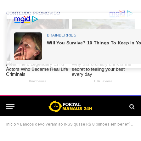
Início
»
Bancos devolveram ao INSS quase R$ 8 bilhões em benefícios não sacados