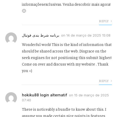
informaçõesexclusivas. Venha descobrir mais agora!
🙂
REPLY
برنامه شرط بندی فوتبال
on
14 de março de 2025 15:08
Wonderful work! This is the kind of information that
should be shared across the web. Disgrace on the
seek engines for not positioning this submit higher!
Come on over and discuss with my website . Thank
you =)
REPLY
hokiku88 login alternatif
on
15 de março de 2025
07:40
There is noticeably a bundle to know about this. I
assume you made certain nice points in features