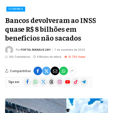
ECONOMIA
Bancos devolveram ao INSS
quase R$ 8 bilhões em
benefícios não sacados
Por
PORTAL MANAUS 24H
7 de novembro de 2024
160 Comentários
4 Minutos de leitura
10.705
Views
Compartilhar
Facebook
WhatsApp
X
Threads
Instagram
YouTube
TikTok
Telegram
Siga-nos
(Twitter)