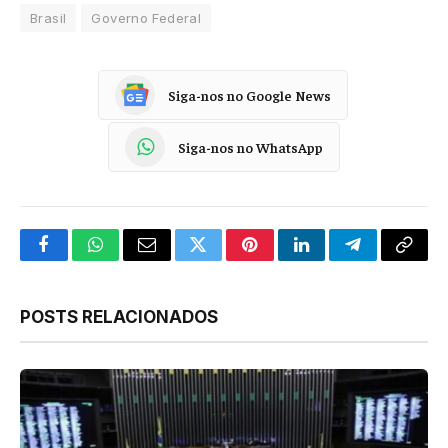
Brasil
Governo Federal
Siga-nos no Google News
Siga-nos no WhatsApp
Facebook
WhatsApp
Email
Twitter
Pinterest
LinkedIn
Telegram
Copy
Link
POSTS RELACIONADOS