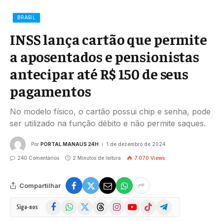
BRASIL
INSS lança cartão que permite
a aposentados e pensionistas
antecipar até R$ 150 de seus
pagamentos
No modelo físico, o cartão possui chip e senha, pode
ser utilizado na função débito e não permite saques.
Por
PORTAL MANAUS 24H
1 de dezembro de 2024
240 Comentários
2 Minutos de leitura
7.070
Views
Compartilhar
Facebook
WhatsApp
X
Threads
Instagram
YouTube
TikTok
Telegram
Siga-nos
(Twitter)