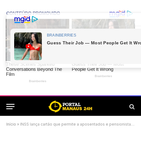
Início
»
INSS lança cartão que permite a aposentados e pensionistas antecipar até R$ 150 de seus pagamentos