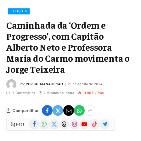
ELEIÇÕES
Caminhada da ‘Ordem e
Progresso’, com Capitão
Alberto Neto e Professora
Maria do Carmo movimenta o
Jorge Teixeira
Por
PORTAL MANAUS 24H
21 de agosto de 2024
13 Comentários
2 Minutos de leitura
11.907
Views
Compartilhar
Facebook
WhatsApp
X
Threads
Instagram
YouTube
TikTok
Telegram
Siga-nos
(Twitter)