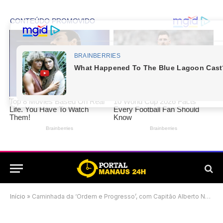
Início
»
Caminhada da ‘Ordem e Progresso’, com Capitão Alberto Neto e Professora Maria do Carmo movimenta o Jorge Teixeira