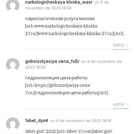
narkologicheskaya klinika_wasr
on
6 de
novembro de 2025 18:00
наркологическая услуга москва
[url=www.narkologicheskaya-klinika-
27.ru/]www.narkologicheskaya-klinika-27.ru/[/url] .
REPLY
gidroizolyaciya cena_foEr
on
6 de novembro de
2025 18:06
гидроизоляция цена работы
[url=https://gidroizolyaciya-cena-
7.ru/]гидроизоляция цена работы[/url] .
REPLY
1xbet_dymt
on
6 de novembro de 2025 18:16
1xbet giri? 2025 [url=1xbet-17.com]1xbet giri?