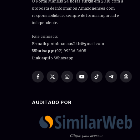
O Portal Manaus 24 horas surgiu em 2018 com a
proposta de informar os Amazonenses com
responsabilidade, sempre de forma imparcial e
independente.
Fale conosco:
E-mail:
portalmanaus24h@gmail.com
Whatsapp:
(92) 99336-3605
Link aqui
>
Whatsapp
Facebook
X
Instagram
YouTube
TikTok
Telegram
Thread
(Twitter)
AUDITADO POR
Clique para acessar