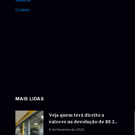
Contato
s
MAIS LIDAS
Veja quem terá direito a
valores na devolução de R$ 20
milhões do Banco do Brasil a
8 de fevereiro de 2025
correntistas