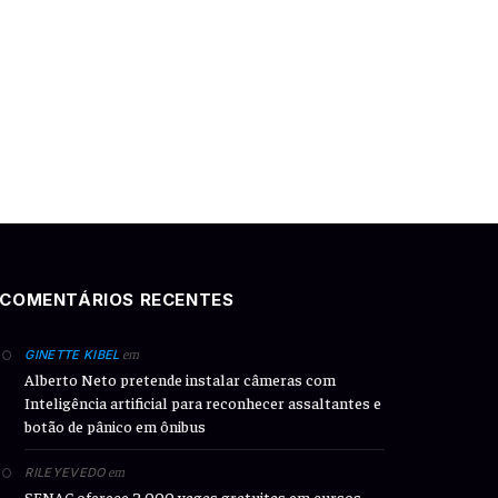
COMENTÁRIOS RECENTES
em
GINETTE KIBEL
Alberto Neto pretende instalar câmeras com
Inteligência artificial para reconhecer assaltantes e
botão de pânico em ônibus
em
RILEYEVEDO
SENAC oferece 2.000 vagas gratuitas em cursos