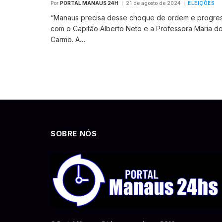
Por
PORTAL MANAUS 24H
21 de agosto de 2024
ELEIÇÕES
“Manaus precisa desse choque de ordem e progre
com o Capitão Alberto Neto e a Professora Maria d
Carmo. A…
SOBRE NÓS