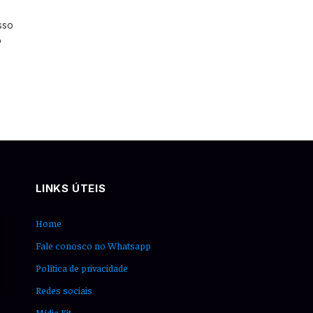
sso
o
LINKS ÚTEIS
Home
Fale conosco no Whatsapp
Política de privacidade
Redes sociais
Mídia Kit