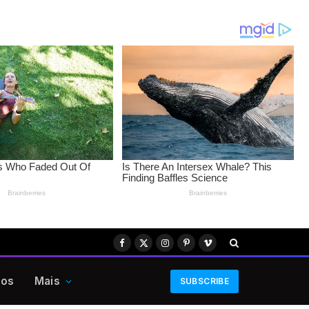
Facebook
X
Instagram
Pinterest
Vimeo
(Twitter)
eos
Mais
SUBSCRIBE