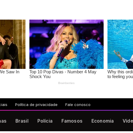
iais
Política de privacidade
Fale conosco
nas
Brasil
Polícia
Famosos
Economia
Víd