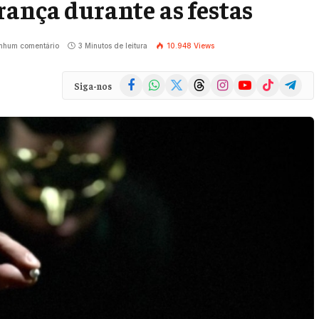
rança durante as festas
nhum comentário
3 Minutos de leitura
10.948
Views
Facebook
WhatsApp
X
Threads
Instagram
YouTube
TikTok
Telegra
Siga-nos
(Twitter)