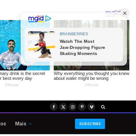
Facebook
X
Instagram
Pinterest
Vimeo
(Twitter)
eos
Mais
SUBSCRIBE