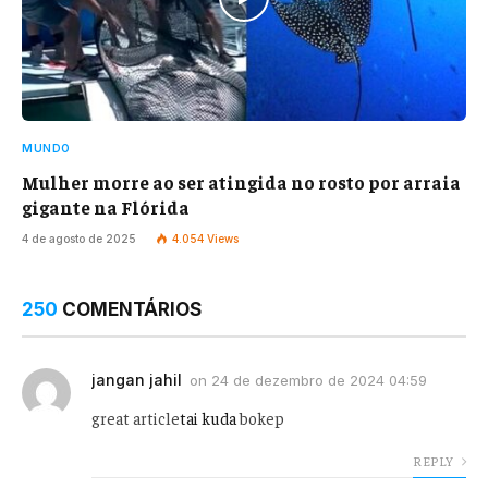
MUNDO
Mulher morre ao ser atingida no rosto por arraia
gigante na Flórida
4 de agosto de 2025
4.054
Views
250
COMENTÁRIOS
jangan jahil
on
24 de dezembro de 2024 04:59
great article
tai kuda
bokep
REPLY