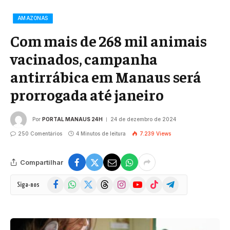
AMAZONAS
Com mais de 268 mil animais
vacinados, campanha
antirrábica em Manaus será
prorrogada até janeiro
Por
PORTAL MANAUS 24H
24 de dezembro de 2024
250 Comentários
4 Minutos de leitura
7.239
Views
Compartilhar
Facebook
WhatsApp
X
Threads
Instagram
YouTube
TikTok
Telegram
Siga-nos
(Twitter)