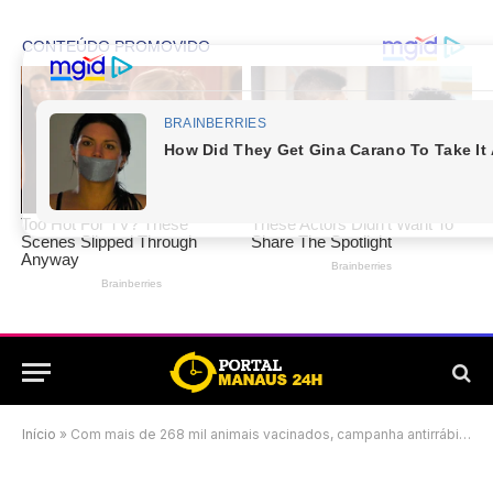
Início
»
Com mais de 268 mil animais vacinados, campanha antirrábica em Manaus será prorrogada até janeiro