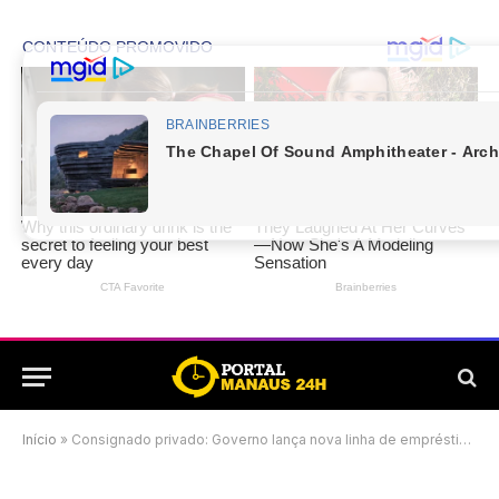
Início
»
Consignado privado: Governo lança nova linha de empréstimo com garantia do FGTS; veja como funciona