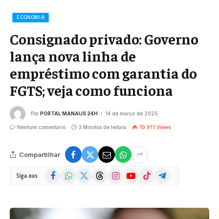
ECONOMIA
Consignado privado: Governo
lança nova linha de
empréstimo com garantia do
FGTS; veja como funciona
Por
PORTAL MANAUS 24H
14 de março de 2025
Nenhum comentário
3 Minutos de leitura
10.911
Views
Compartilhar
Facebook
WhatsApp
X
Threads
Instagram
YouTube
TikTok
Telegram
Siga-nos
(Twitter)