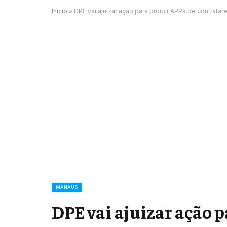
Início
»
DPE vai ajuizar ação para proibir APPs de contrat
MANAUS
DPE vai ajuizar ação p