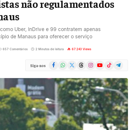
stas não regulamentados
naus
s como Uber, InDrive e 99 contratem apenas
ípio de Manaus para oferecer o serviço
657 Comentários
2 Minutos de leitura
67.243
Views
Facebook
WhatsApp
X
Threads
Instagram
YouTube
TikTok
Telegra
Siga-nos
(Twitter)