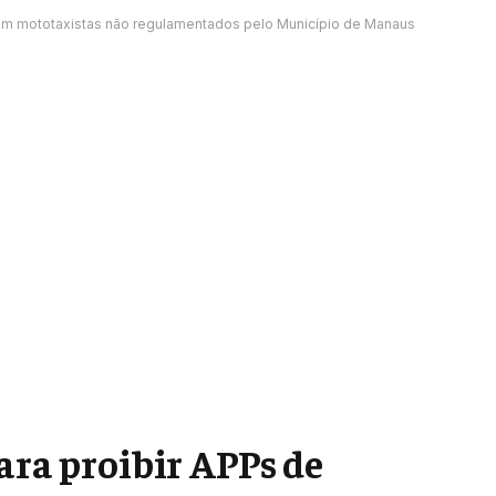
arem mototaxistas não regulamentados pelo Município de Manaus
ara proibir APPs de