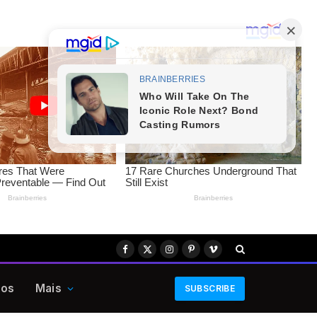
Facebook
X
Instagram
Pinterest
Vimeo
(Twitter)
eos
Mais
SUBSCRIBE