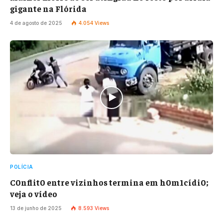
gigante na Flórida
4 de agosto de 2025
4.054
Views
POLÍCIA
C0nflit0 entre vizinhos termina em h0m1cídi0;
veja o vídeo
13 de junho de 2025
8.593
Views