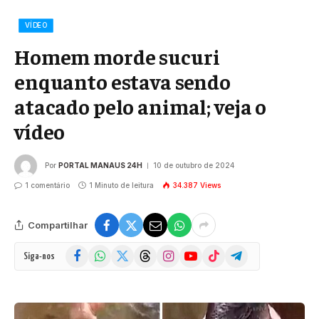
VÍDEO
Homem morde sucuri
enquanto estava sendo
atacado pelo animal; veja o
vídeo
Por
PORTAL MANAUS 24H
10 de outubro de 2024
1 comentário
1 Minuto de leitura
34.387
Views
Compartilhar
Facebook
WhatsApp
X
Threads
Instagram
YouTube
TikTok
Telegram
Siga-nos
(Twitter)