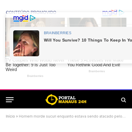
Início
»
Homem morde sucuri enquanto estava sendo atacado pelo animal; veja o vídeo