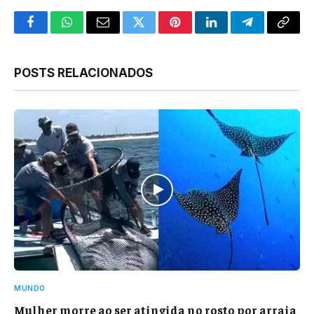
Facebook
WhatsApp
Email
Twitter
Pinterest
LinkedIn
Telegram
Copy
Link
POSTS RELACIONADOS
MUNDO
Mulher morre ao ser atingida no rosto por arraia