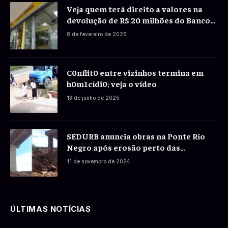
Veja quem terá direito a valores na
devolução de R$ 20 milhões do Banco
do Brasil a correntistas
8 de fevereiro de 2025
C0nflit0 entre vizinhos termina em
h0m1cídi0; veja o vídeo
13 de junho de 2025
SEDURB anuncia obras na Ponte Rio
Negro após erosão perto das
fundações
11 de novembro de 2024
ÚLTIMAS NOTÍCIAS