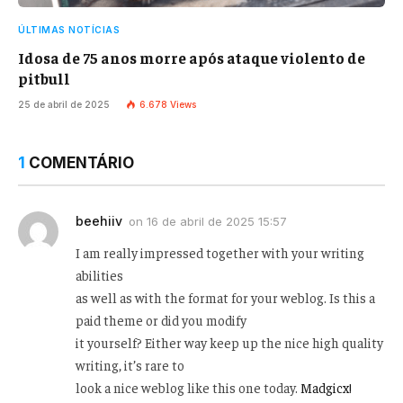
ÚLTIMAS NOTÍCIAS
Idosa de 75 anos morre após ataque violento de
pitbull
25 de abril de 2025
6.678
Views
1
COMENTÁRIO
beehiiv
on
16 de abril de 2025 15:57
I am really impressed together with your writing
abilities
as well as with the format for your weblog. Is this a
paid theme or did you modify
it yourself? Either way keep up the nice high quality
writing, it’s rare to
look a nice weblog like this one today.
Madgicx
!