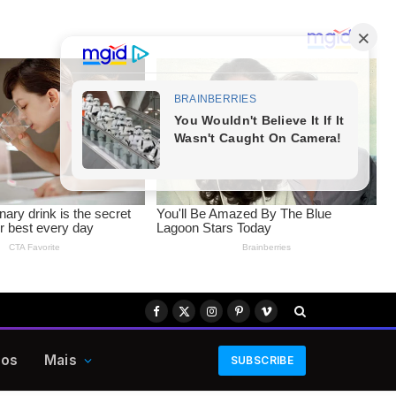
Facebook
X
Instagram
Pinterest
Vimeo
(Twitter)
eos
Mais
SUBSCRIBE