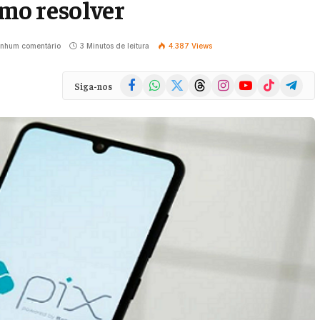
omo resolver
nhum comentário
3 Minutos de leitura
4.387
Views
Facebook
WhatsApp
X
Threads
Instagram
YouTube
TikTok
Telegra
Siga-nos
(Twitter)