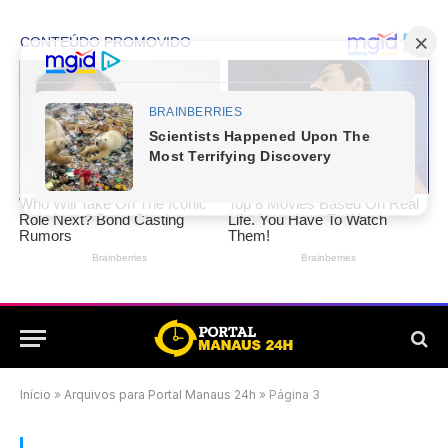
Início
»
Arquivos para Portal Manaus 24h
»
Página 3