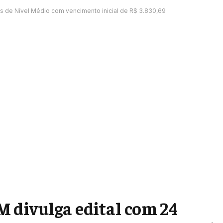
s de Nível Médio com vencimento inicial de R$ 3.830,69
 divulga edital com 24