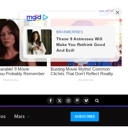
Facebook
X
Instagram
Pinterest
Vimeo
(Twitter)
eos
Mais
SUBSCRIBE