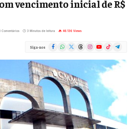
com vencimento inicial de R$
1 Comentários
3 Minutos de leitura
46.136
Views
Facebook
WhatsApp
X
Threads
Instagram
YouTube
TikTok
Telegra
Siga-nos
(Twitter)