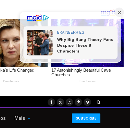
Facebook
X
Instagram
Pinterest
Vimeo
(Twitter)
eos
Mais
SUBSCRIBE