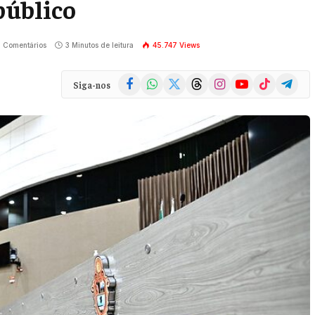
público
 Comentários
3 Minutos de leitura
45.747
Views
Facebook
WhatsApp
X
Threads
Instagram
YouTube
TikTok
Telegra
Siga-nos
(Twitter)